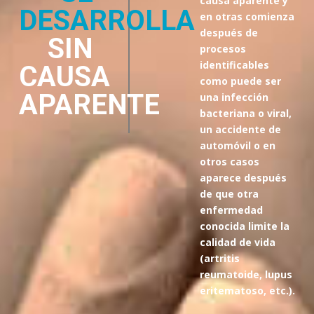
causa aparente y
DESARROLLA
en otras comienza
después de
SIN
procesos
identificables
CAUSA
como puede ser
APARENTE
una infección
bacteriana o viral,
un accidente de
automóvil o en
otros casos
aparece después
de que otra
enfermedad
conocida limite la
calidad de vida
(artritis
reumatoide, lupus
eritematoso, etc.).