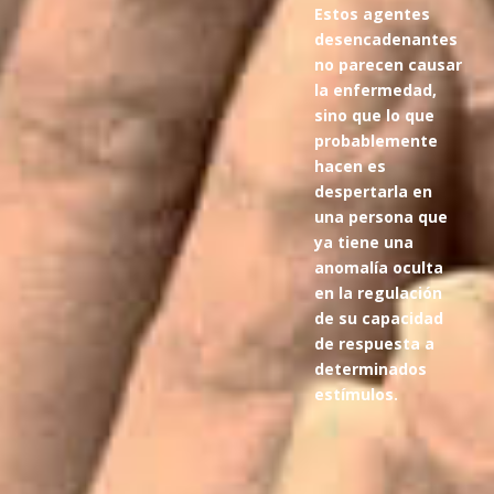
Estos agentes
desencadenantes
no parecen causar
la enfermedad,
sino que lo que
probablemente
hacen es
despertarla en
una persona que
ya tiene una
anomalía oculta
en la regulación
de su capacidad
de respuesta a
determinados
estímulos.