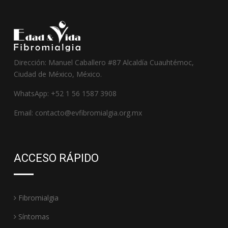
Dirección: Manuel Caballero #87 Alcaldía Cuauhtémoc,
Ciudad de México, México.
WhatsApp: +52 1 56 1587 3908
Email: contacto@evfibromialgia.org.mx
ACCESO RÁPIDO
Fibromialgia
Síntomas