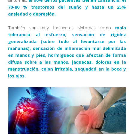
síntomas:
el 90% de los pacientes tienen cansancio, el
70-80 % trastornos del sueño y hasta un 25%
ansiedad o depresión.
También son muy frecuentes síntomas como
mala
tolerancia al esfuerzo, sensación de rigidez
generalizada (sobre todo al levantarse por las
mañanas), sensación de inflamación mal delimitada
en manos y pies, hormigueos que afectan de forma
difusa sobre a las manos, jaquecas, dolores en la
menstruación, colon irritable, sequedad en la boca y
los ojos.