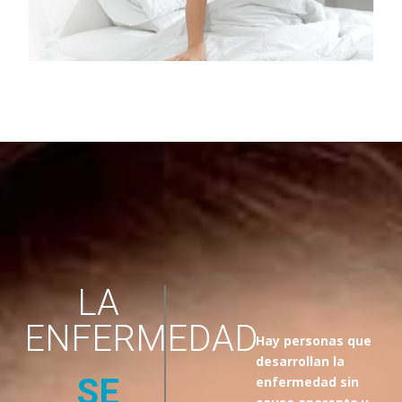
LA
ENFERMEDAD
Hay personas que
desarrollan la
SE
enfermedad sin