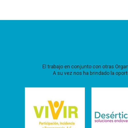
El trabajo en conjunto con otras Orga
A su vez nos ha brindado la opo