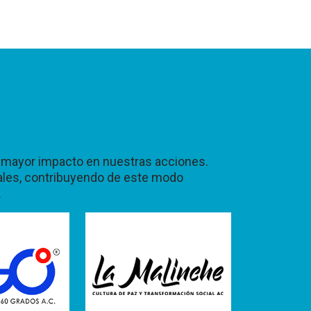
un mayor impacto en nuestras acciones.
ales, contribuyendo de este modo
.