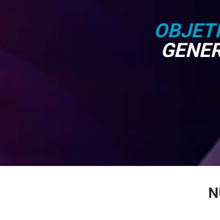
OBJET
GENE
N