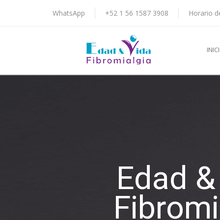
WhatsApp
+52 1 56 1587 3908
Horario d
INIC
Edad &
Fibromi