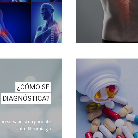
¿CÓMO SE
DIAGNÓSTICA?
o se sabe si un paciente
sufre fibromialgia