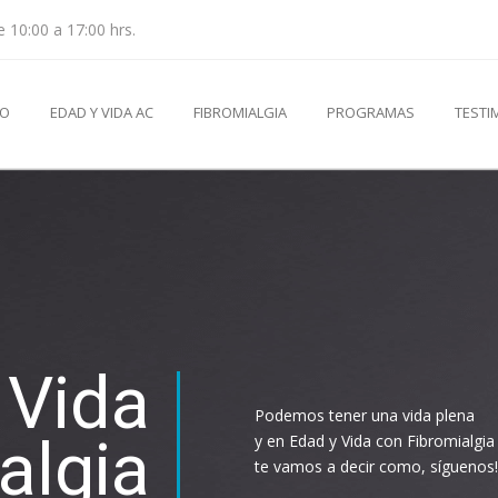
e 10:00 a 17:00 hrs.
IO
EDAD Y VIDA AC
FIBROMIALGIA
PROGRAMAS
TESTI
 Vida
Podemos tener una vida plena
algia
y en Edad y Vida con Fibromialgia
te vamos a decir como, síguenos!