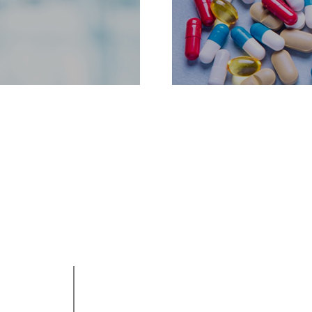
MOS
RED
Un tratamiento médico integral especi