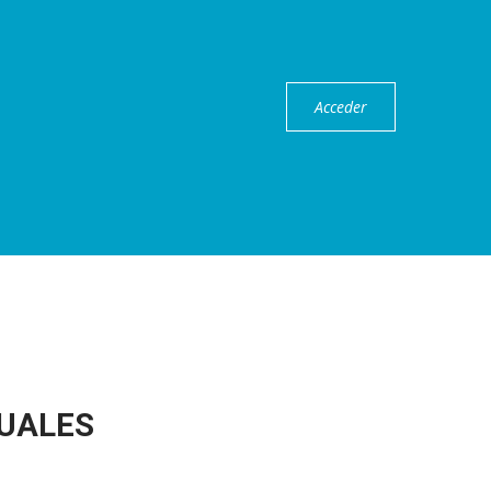
o
Acceder
UALES