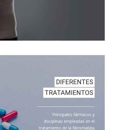
DIFERENTES
TRATAMIENTOS
Principales fármacos y
disciplinas empleadas en el
tratamiento de la fibromailgia